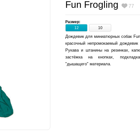
Fun Frogling
77
Размер:
12
10
Дождевик для миниатюрных собак Fun F
красочный непромокаемый дождевик 
Рукава и штанины на резинках, кап
застёжка на кнопках, подкладк
"дышащего" материала.