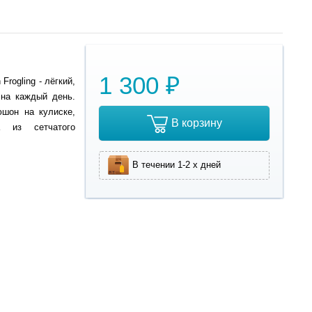
1 300 ₽
rogling - лёгкий,
на каждый день.
юшон на кулиске,
В корзину
а из сетчатого
В течении 1-2 х дней