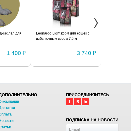
дних лап для
Leonardo Light корм для кошек с
Фиксатор коле
избыточным весом 7,5 кг
шарнирами (п
1 400 ₽
3 740 ₽
ДОПОЛНИТЕЛЬНО
ПРИСОЕДИНЯЙТЕСЬ
О компании
Доставка
Оплата
ПОДПИСКА НА НОВОСТИ
Новости
Статьи