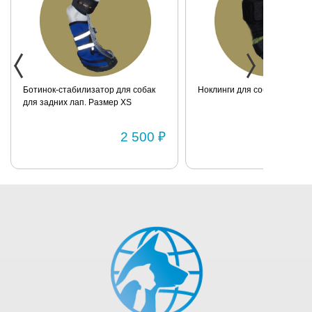
Ноклинги для собаки. Размер XXS
Ботинок-стабилизатор для 
маленьких пород для задних
Размер 2
1 950 ₽
1 