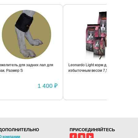
дних лап для
Leonardo Light корм для кошек с
Фиксатор коле
избыточным весом 7,5 кг
шарнирами (п
1 400 ₽
3 740 ₽
ДОПОЛНИТЕЛЬНО
ПРИСОЕДИНЯЙТЕСЬ
О компании