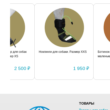
ак
Ноклинги для собаки. Размер XXS
Ботинок-стабилизатор дл
маленьких пород для задн
Размер 2
0 ₽
1 950 ₽
ТОВАРЫ