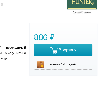
36
886 ₽
т) – необходимый
В корзину
ки. Миску можно
 воды.
В течении 1-2 х дней