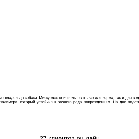
ме владельца собаки. Миску можно использовать как для корма, так и для в
 полимера, который устойчив к разного рода повреждениям. На дне подс
27 клиентов он-лайн