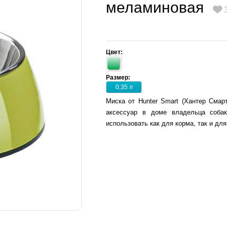
меламиновая
Цвет:
Размер:
0,35 л
Миска от Hunter Smart (Хантер Смар
аксессуар в доме владельца соба
использовать как для корма, так и для