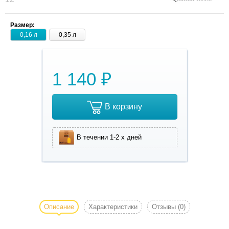
Размер:
0,16 л
0,35 л
1 140 ₽
В корзину
В течении 1-2 х дней
Миска от
Hunter Smart
(Хантер
Описание
Характеристики
Отзывы
(0)
Смарт) –
необходимый