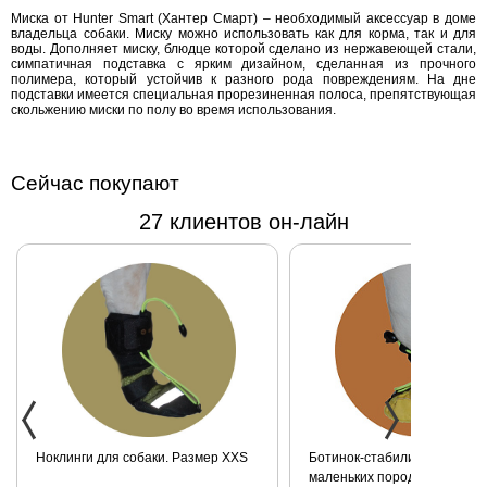
Миска от Hunter Smart (Хантер Смарт) – необходимый аксессуар в доме
аксессуар в
владельца собаки. Миску можно использовать как для корма, так и для
доме
воды. Дополняет миску, блюдце которой сделано из нержавеющей стали,
симпатичная подставка с ярким дизайном, сделанная из прочного
владельца
полимера, который устойчив к разного рода повреждениям. На дне
собаки.
подставки имеется специальная прорезиненная полоса, препятствующая
скольжению миски по полу во время использования.
Миску можно
использовать
как для
Сейчас покупают
корма, так и
для воды.
27 клиентов он-лайн
Ноклинги для собаки. Размер XXS
Ботинок-стабилизатор для 
маленьких пород для задних