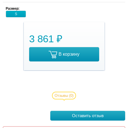
Размер:
S
3 861 ₽
В корзину
Ошейник для
китайской хохлатой
собаки Hematite Half
Отзывы
(0)
Moon Brown Line из
высококачественной
натуральной кожи,
Оставить отзыв
ручная работа. Лак,
который