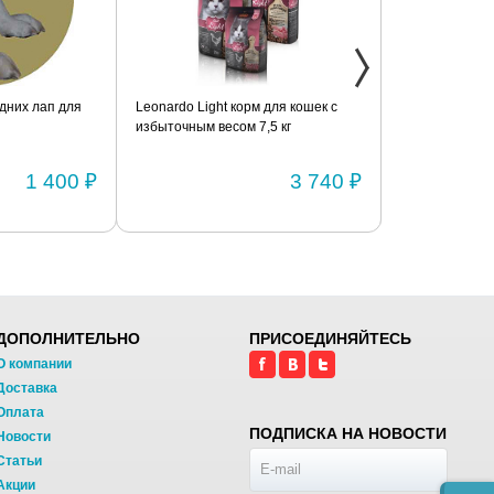
дних лап для
Leonardo Light корм для кошек с
Фиксатор коле
избыточным весом 7,5 кг
шарнирами (п
1 400 ₽
3 740 ₽
ДОПОЛНИТЕЛЬНО
ПРИСОЕДИНЯЙТЕСЬ
О компании
Доставка
Оплата
ПОДПИСКА НА НОВОСТИ
Новости
Статьи
Акции