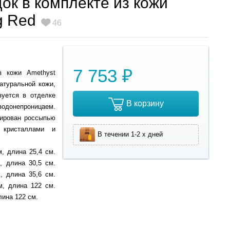
ок в комплекте из кожи
g Red
46
7 753 ₽
з кожи Amethyst
атуральной кожи,
зуется в отделке
В корзину
одонепроницаем.
рирован россыпью
 кристаллами и
В течении 1-2 х дней
, длина 25,4 см.
, длина 30,5 cм.
, длина 35,6 см.
м, длина 122 см.
лина 122 см.