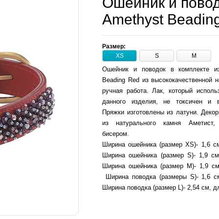
Ошейник и повод
Amethyst Beadin
Размер:
XS
S
M
Ошейник и поводок в комплекте и
Beading Red из высококачественной н
ручная работа. Лак, который исполь
данного изделия, не токсичен и в
Пряжки изготовлены из латуни. Деко
из натурального камня Аметист,
бисером.
Ширина ошейника (размер XS)- 1,6 см
Ширина ошейника (размер S)- 1,9 см
Ширина ошейника (размер М)- 1,9 см
Ширина поводка (размеры S)- 1,6 с
Ширина поводка (размер L)- 2,54 см, д