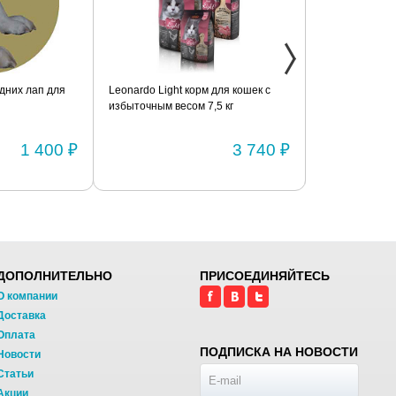
дних лап для
Leonardo Light корм для кошек с
Фиксатор коле
избыточным весом 7,5 кг
шарнирами (п
1 400 ₽
3 740 ₽
ДОПОЛНИТЕЛЬНО
ПРИСОЕДИНЯЙТЕСЬ
О компании
Доставка
Оплата
ПОДПИСКА НА НОВОСТИ
Новости
Статьи
Акции