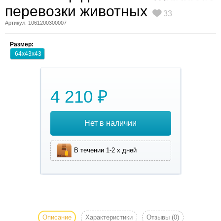
перевозки животных
33
Артикул: 1061200300007
Размер:
64х43х43
4 210 ₽
Нет в наличии
В течении 1-2 х дней
Marchioro Tortuga 3
с боковой дверью и
двумя боковыми
Описание
Характеристики
Отзывы
(0)