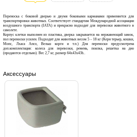
карманами
применяется для
Переноска с боковой дверью и двумя боковыми карманами применяется для
транспортировки
транспортировки животных. Соответствует стандартам Международной ассоциации
животных.
воздушного транспорта (IATA) и прекрасно подходит для перевозки животного в
Соответствует
самолете.
Корпус клетки выполнен из пластика, дверка закрывается на нержавеющий замок,
стандартам
пол переноски усилен. Подходит для животных весом 5 – 18 кг (Керн терьер, кошки,
Международной
Мопс, Лхаса Апсо, Вельш корги и т.п.) Для переноски предусмотрена
доп.комплектация: колеса для перевозки, ремень, поилка, решетка на дно
ассоциации
(продаются отдельно). Вес 2,7 кг, размер 64х43х43h..
воздушного
транспорта (IATA) и
прекрасно
Аксессуары
подходит для
перевозки
животного в
самолете. Подходит
для животных
весом 5 – 18 кг. Вес
2,7 кг, размер
64х43х43h.