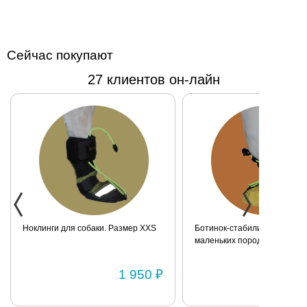
Сейчас покупают
27 клиентов он-лайн
Ноклинги для собаки. Размер XXS
Ботинок-стабилизатор для 
маленьких пород для задних
Размер 2
1 950 ₽
1 