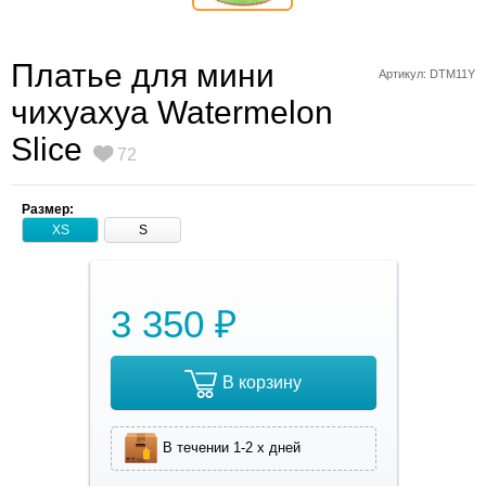
Платье для мини
Артикул: DTM11Y
чихуахуа Watermelon
Slice
72
Размер:
XS
S
3 350 ₽
В корзину
В течении 1-2 х дней