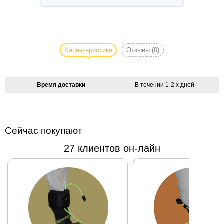
Эксклюзивный
дизайн и
прекрасное
Характеристики
Отзывы
(0)
сочетание
свежих и
насыщенных
Время доставки
В течении 1-2 х дней
цветов этого
платья для
мини
чихуахуа
Сейчас покупают
Watermelon
27 клиентов он-лайн
Slice украсят
любую
красотку.
Красивая
окантовка
талии и низа
юбки