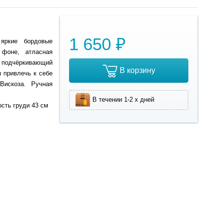
1 650 ₽
яркие бордовые
 фоне, атласная
 подчёркивающий
В корзину
ы привлечь к себе
Вискоза. Ручная
В течении 1-2 х дней
ость груди 43 см