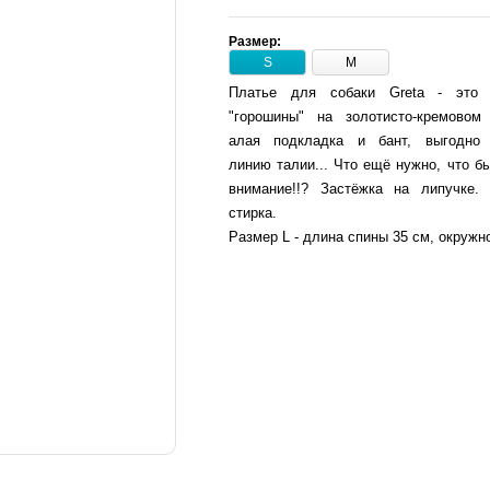
Размер:
S
M
Платье для собаки Greta - это 
"горошины" на золотисто-кремовом
алая подкладка и бант, выгодно
линию талии... Что ещё нужно, что б
внимание!!? Застёжка на липучке. 
стирка.
Размер L - длина спины 35 см, окружн