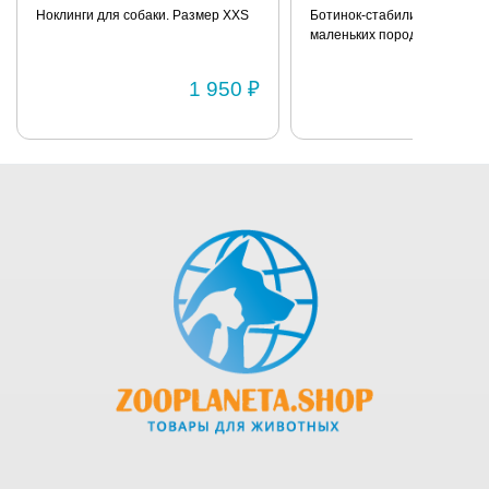
Ноклинги для собаки. Размер XXS
Ботинок-стабилизатор для 
маленьких пород для задних
Размер 2
1 950 ₽
1 