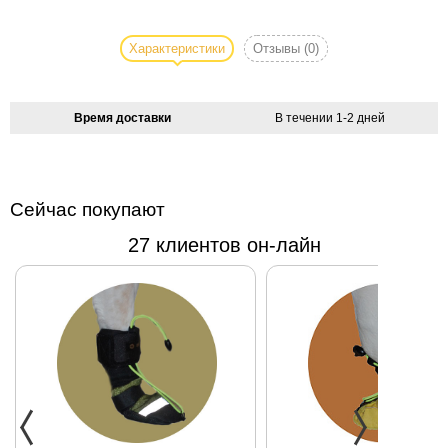
Шлейка для
собак и кошек
Pink Apple -
Характеристики
Отзывы
(0)
лучший выбор
для вашего
четвероногого
Время доставки
В течении 1-2 дней
друга.
Качество
всегда в моде!
100% нейлон.
Сейчас покупают
Длина
27 клиентов он-лайн
поводка 153
см, ширина
1,6 см. Размер
шлейки
регулируется
от 26 см-41
см, ширина
1,6 см.
Как измерить
собаку