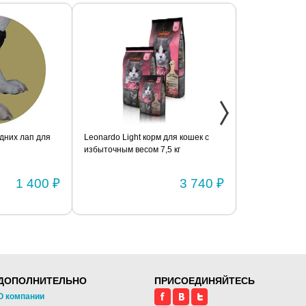
дних лап для
Leonardo Light корм для кошек с
Фиксатор коле
избыточным весом 7,5 кг
шарнирами (п
1 400 ₽
3 740 ₽
ДОПОЛНИТЕЛЬНО
ПРИСОЕДИНЯЙТЕСЬ
О компании