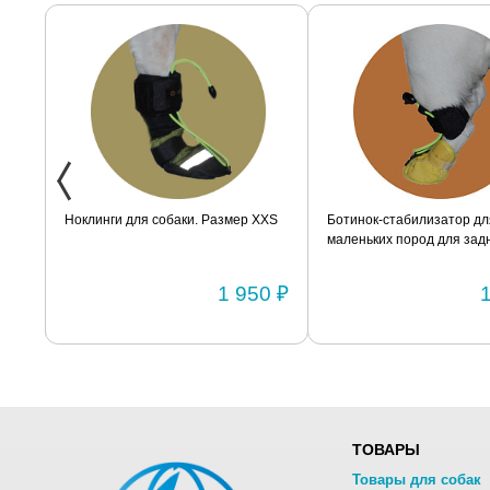
ак
Ноклинги для собаки. Размер XXS
Ботинок-стабилизатор дл
маленьких пород для задн
Размер 2
0 ₽
1 950 ₽
ТОВАРЫ
Товары для собак