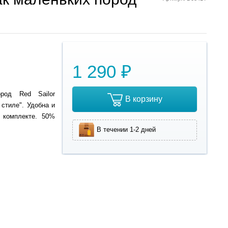
1 290 ₽
род Red Sailor
В корзину
стиле". Удобна и
 комплекте. 50%
В течении 1-2 дней