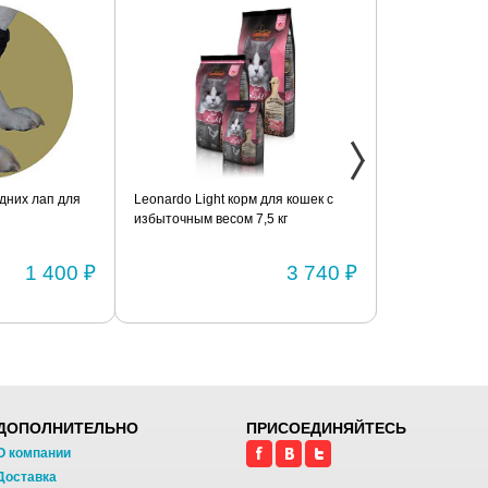
дних лап для
Leonardo Light корм для кошек с
Фиксатор коле
избыточным весом 7,5 кг
шарнирами (п
1 400 ₽
3 740 ₽
ДОПОЛНИТЕЛЬНО
ПРИСОЕДИНЯЙТЕСЬ
О компании
Доставка