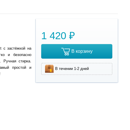
1 420 ₽
t с застёжкой на
В корзину
гко и безопасно
. Ручная стирка.
Самый простой и
В течении 1-2 дней
!