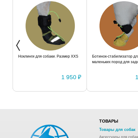
ак
Ноклинги для собаки. Размер XXS
Ботинок-стабилизатор дл
маленьких пород для задн
Размер 2
0 ₽
1 950 ₽
ТОВАРЫ
Товары для собак
Аксессуары для собак