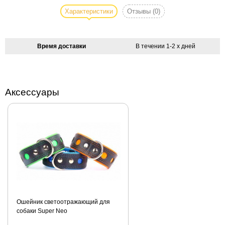
непромокаемой
Характеристики
Отзывы
(0)
ткани.
Застёжка на
липучках, без
Время доставки
В течении 1-2 х дней
подкладки, на
спинке
стягивается
кулиской для
Аксессуары
наилучшего
прилегания
ткани.
Как измерить
собаку
Таблица
размеров
Ошейник светоотражающий для
собаки Super Neo