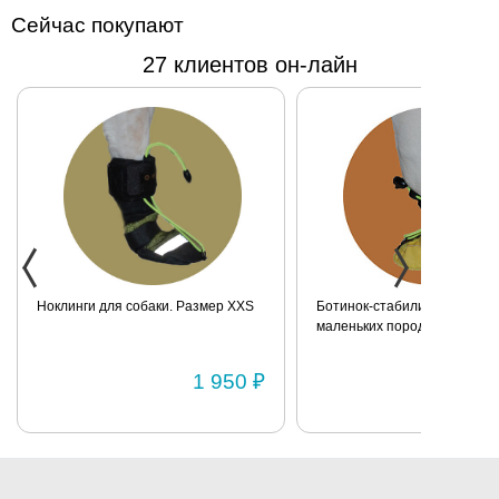
Сейчас покупают
27 клиентов он-лайн
Ботинок-стабилизатор для собак
Утяжелитель для задних
маленьких пород для задних лап.
собак. Размер XS
Размер 2
₽
1 700 ₽