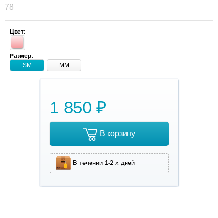
78
Цвет:
Размер:
SM
MM
1 850 ₽
В корзину
В течении 1-2 х дней
Дождевик для
собаки из