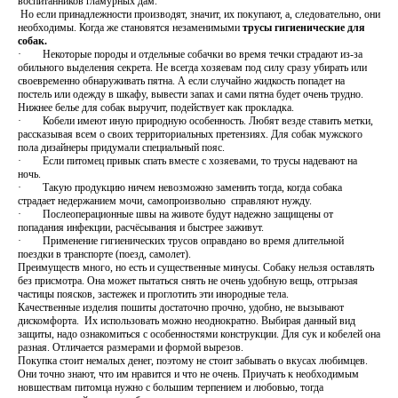
воспитанников гламурных дам.
Но если принадлежности производят, значит, их покупают, а, следовательно, они
необходимы. Когда же становятся незаменимыми
трусы гигиенические для
собак.
· Некоторые породы и отдельные собачки во время течки страдают из-за
обильного выделения секрета. Не всегда хозяевам под силу сразу убирать или
своевременно обнаруживать пятна. А если случайно жидкость попадет на
постель или одежду в шкафу, вывести запах и сами пятна будет очень трудно.
Нижнее белье для собак выручит, подействует как прокладка.
· Кобели имеют иную природную особенность. Любят везде ставить метки,
рассказывая всем о своих территориальных претензиях. Для собак мужского
пола дизайнеры придумали специальный пояс.
· Если питомец привык спать вместе с хозяевами, то трусы надевают на
ночь.
· Такую продукцию ничем невозможно заменить тогда, когда собака
страдает недержанием мочи, самопроизвольно справляют нужду.
· Послеоперационные швы на животе будут надежно защищены от
попадания инфекции, расчёсывания и быстрее заживут.
· Применение гигиенических трусов оправдано во время длительной
поездки в транспорте (поезд, самолет).
Преимуществ много, но есть и существенные минусы. Собаку нельзя оставлять
без присмотра. Она может пытаться снять не очень удобную вещь, отгрызая
частицы поясков, застежек и проглотить эти инородные тела.
Качественные изделия пошиты достаточно прочно, удобно, не вызывают
дискомфорта. Их использовать можно неоднократно. Выбирая данный вид
защиты, надо ознакомиться с особенностями конструкции. Для сук и кобелей она
разная. Отличается размерами и формой вырезов.
Покупка стоит немалых денег, поэтому не стоит забывать о вкусах любимцев.
Они точно знают, что им нравится и что не очень. Приучать к необходимым
новшествам питомца нужно с большим терпением и любовью, тогда