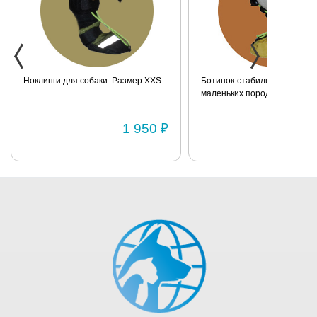
Ноклинги для собаки. Размер XXS
Ботинок-стабилизатор для 
маленьких пород для задних
Размер 2
1 950 ₽
1 