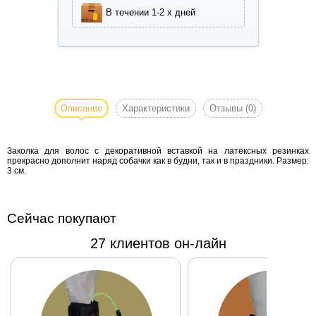
В течении 1-2 х дней
Заколка для
волос с
декоративной
Описание
Характеристики
Отзывы
(0)
вставкой на
латексных
Заколка для волос с декоративной вставкой на латексных резинках
резинках
прекрасно дополнит наряд собачки как в будни, так и в праздники. Размер:
прекрасно
3 см.
дополнит
наряд
собачки как в
Сейчас покупают
будни, так и
27 клиентов он-лайн
в праздники.
Размер: 3
см.