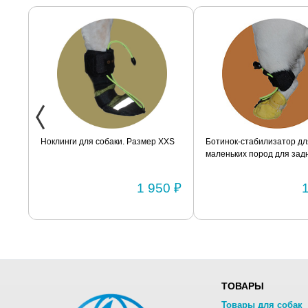
ак
Ноклинги для собаки. Размер XXS
Ботинок-стабилизатор дл
маленьких пород для задн
Размер 2
0 ₽
1 950 ₽
ТОВАРЫ
Товары для собак