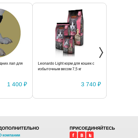
дних лап для
Leonardo Light корм для кошек с
Фиксатор коле
избыточным весом 7,5 кг
шарнирами (п
1 400 ₽
3 740 ₽
ДОПОЛНИТЕЛЬНО
ПРИСОЕДИНЯЙТЕСЬ
О компании