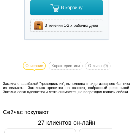
В корзину
В течении 1-2 х рабочих дней
Заколка с
застёжкой
"крокодильчик",
Описание
Характеристики
Отзывы
(0)
выполнена в
виде изящного
Заколка с застёжкой "крокодильчик", выполнена в виде изящного бантика
бантика из
из вельвета. Заколочка крепится на хвостик, собранный резиночкой.
вельвета.
Заколка легко одевается и легко снимается, не повреждая волосы собаки.
Заколочка
крепится на
хвостик,
Сейчас покупают
собранный
27 клиентов он-лайн
резиночкой.
Заколка легко